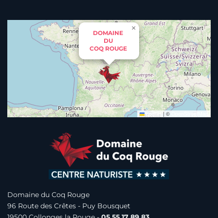
×
DOMAINE
DU
COQ ROUGE
Leaflet
|
©
OpenStreetMap
Domaine du Coq Rouge
96 Route des Crêtes -
Puy Bousquet
19500 Collonges la Rouge -
05 55 17 89 83