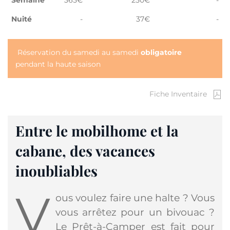
Semaine
365€
250€
-
Nuité
-
37€
-
Réservation du samedi au samedi
obligatoire
pendant la haute saison
Fiche Inventaire
Entre le mobilhome et la
cabane, des vacances
inoubliables
V
ous voulez faire une halte ? Vous
vous arrêtez pour un bivouac ?
Le Prêt-à-Camper est fait pour