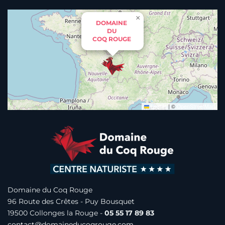
×
DOMAINE
DU
COQ ROUGE
Leaflet
|
©
OpenStreetMap
Domaine du Coq Rouge
96 Route des Crêtes -
Puy Bousquet
19500 Collonges la Rouge -
05 55 17 89 83
contact@domaineducoqrouge.com