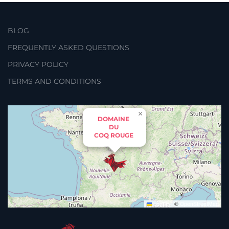
BLOG
FREQUENTLY ASKED QUESTIONS
PRIVACY POLICY
TERMS AND CONDITIONS
×
DOMAINE
DU
COQ ROUGE
Leaflet
|
©
OpenStreetMap