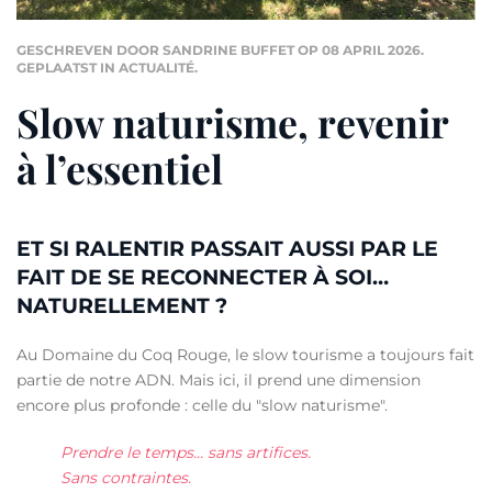
GESCHREVEN DOOR SANDRINE BUFFET OP
08 APRIL 2026
.
GEPLAATST IN
ACTUALITÉ
.
Slow naturisme, revenir
à l’essentiel
ET SI RALENTIR PASSAIT AUSSI PAR LE
FAIT DE SE RECONNECTER À SOI…
NATURELLEMENT ?
Au Domaine du Coq Rouge, le slow tourisme a toujours fait
partie de notre ADN. Mais ici, il prend une dimension
encore plus profonde : celle du "slow naturisme".
Prendre le temps… sans artifices.
Sans contraintes.