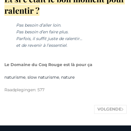
ralentir ?
Pas besoin d’aller loin.
Pas besoin d’en faire plus.
Parfois, il suffit juste de ralentir…
et de revenir à l’essentiel.
Le Domaine du Coq Rouge est là pour ça
naturisme
,
slow naturisme
,
nature
Raadplegingen: 577
VOLGENDE