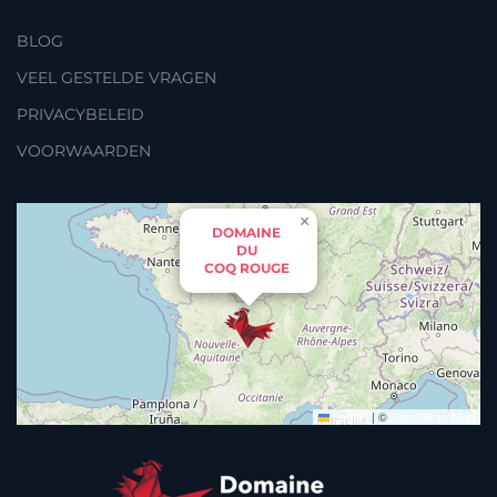
BLOG
VEEL GESTELDE VRAGEN
PRIVACYBELEID
VOORWAARDEN
×
DOMAINE
DU
COQ ROUGE
Leaflet
|
©
OpenStreetMap